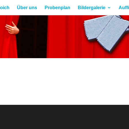
roich
Über uns
Probenplan
Bildergalerie
Auff