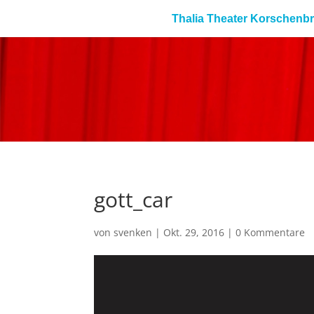
Thalia Theater Korschenb
gott_car
von
svenken
|
Okt. 29, 2016
|
0 Kommentare