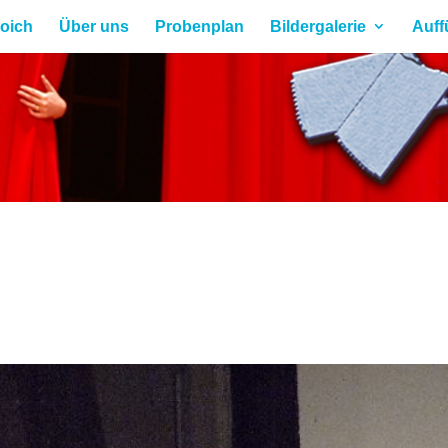
roich
Über uns
Probenplan
Bildergalerie
Auff