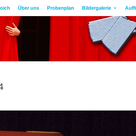
roich
Über uns
Probenplan
Bildergalerie
Auff
4