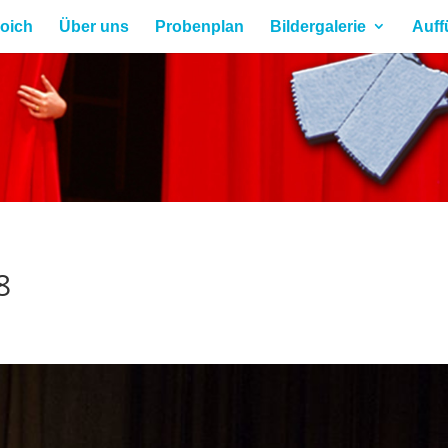
roich
Über uns
Probenplan
Bildergalerie
Auff
8