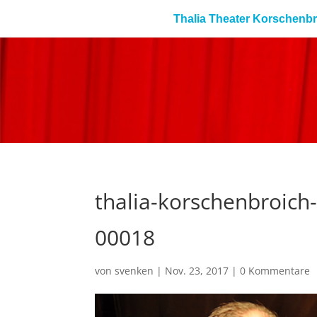
Thalia Theater Korschenb
thalia-korschenbroich
00018
von
svenken
|
Nov. 23, 2017
|
0 Kommentare