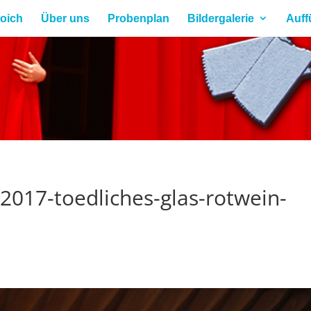
roich
Über uns
Probenplan
Bildergalerie
Auff
-2017-toedliches-glas-rotwein-